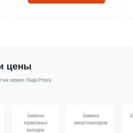
и цены
 на сервис Лада Priora
Замена
Замена
З
тормозных
амортизаторов
колодок